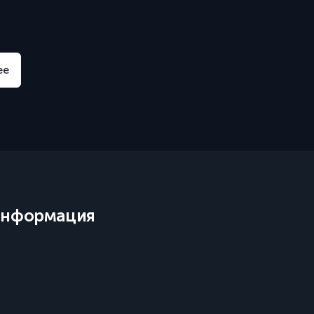
ее
нформация