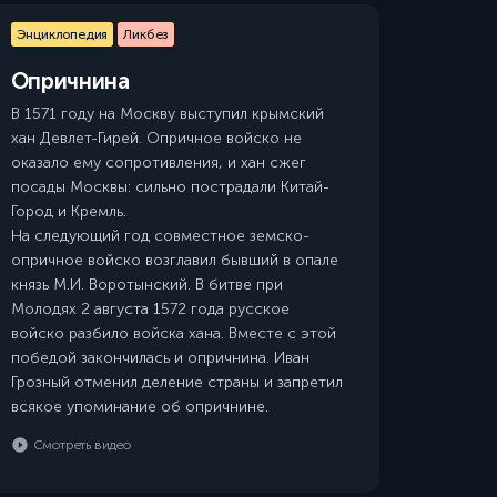
Энциклопедия
Ликбез
Опричнина
В 1571 году на Москву выступил крымский
хан Девлет-Гирей. Опричное войско не
оказало ему сопротивления, и хан сжег
посады Москвы: сильно пострадали Китай-
Город и Кремль.
На следующий год совместное земско-
опричное войско возглавил бывший в опале
князь М.И. Воротынский. В битве при
Молодях 2 августа 1572 года русское
войско разбило войска хана. Вместе с этой
победой закончилась и опричнина. Иван
Грозный отменил деление страны и запретил
всякое упоминание об опричнине.
Смотреть видео