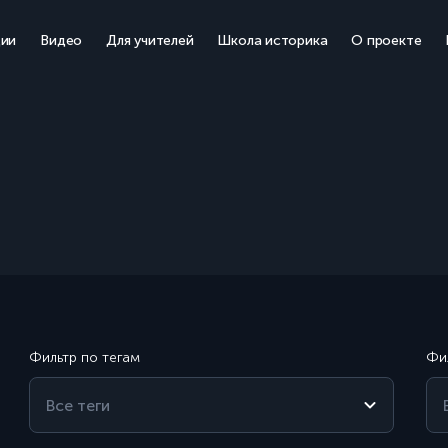
ции
Видео
Для учителей
Школа историка
О проекте
Фильтр по тегам
Фи