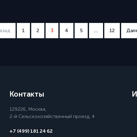
азад
1
2
3
4
5
…
12
Дал
Контакты
И
129226, Москва,
2-й Сельскохозяйственный проезд, 4
+7 (499) 181 24 62