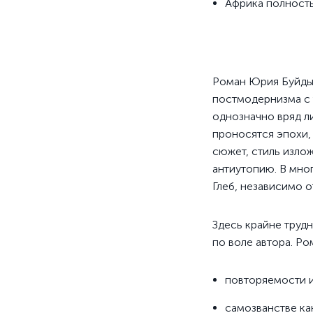
Африка полност
Роман Юрия Буйды 
постмодернизма с 
однозначно вряд л
проносятся эпохи, 
сюжет, стиль изло
антиутопию. В мно
Глеб, независимо о
Здесь крайне труд
по воле автора. Р
повторяемости 
самозванстве ка