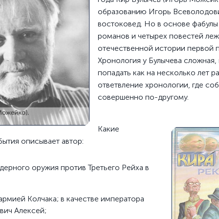
образованию Игорь Всеволодови
востоковед. Но в основе фабулы
романов и четырех повестей ле
отечественной истории первой п
Хронология у Булычева сложная, 
попадать как на несколько лет ра
ответвление хронологии, где соб
совершенно по-другому.
Какие
бытия описывает автор:
дерного оружия против Третьего Рейха в
 армией Колчака; в качестве императора
вич Алексей;