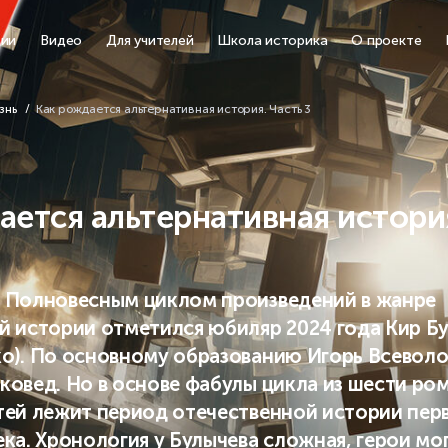
ции
Видео
Для учителей
Школа историка
О проекте
знь
Как рождается альтернативная история. Часть 3
ается альтернативная истори
 Полновесным циклом произведений в жанре
й истории отметился юбиляр 2024 года Кир Б
о). По основному образованию Игорь Всеволо
ковед. Но в основе фабулы цикла из шести ро
тей лежит период отечественной истории пер
ка. Хронология у Булычева сложная, герои мо