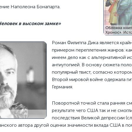
ение Наполеона Бонапарта.
Человек в высоком замке»
Роман Филиппа Дика является край
примером переплетения жанров: ка
имеем дело как с альтернативной ис
антиутопией. В основу сюжета пол
популярный твист, согласно которо
Второй мировой войне одержала ги
Германия.
Поворотной точкой стала ранняя сме
результате чего США так и не смогл
последствия Великой депрессии (с
анского автора другой оценки значимости вклада США в по