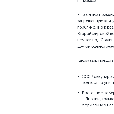
нацизмом).
Еще одним примеча
запрещенную книгу
приближенно к реа
Второй мировой во
немцев под Сталин
другой оценки зна
Каким мир предста
СССР оккупирова
полностью унич
Восточное побе
– Японии; тольк
формальную нез