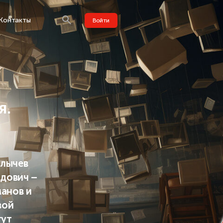
Контакты
Войти
я.
улычев
дович –
манов и
вой
гут