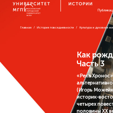
Публика
Главная
История повседневности
Культура и духовная жи
Как рожд
Часть 3
«Река Хронос»
альтернативно
(Игорь Можейк
историк-восто
четырех повес
половины ХХ ве