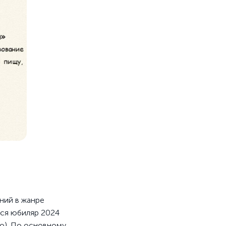
ний в жанре
лся юбиляр 2024
о). По основному