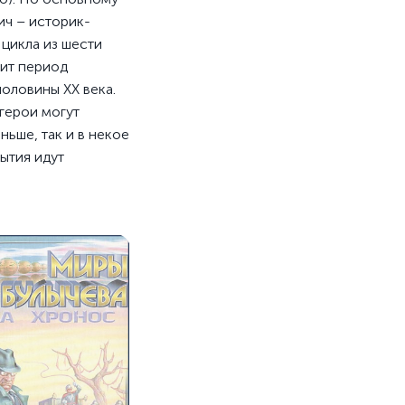
ч – историк-
 цикла из шести
жит период
оловины ХХ века.
герои могут
ньше, так и в некое
ытия идут