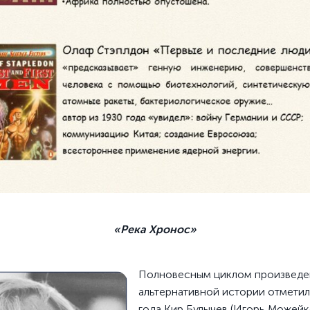
«Река
Хронос
»
Полновесным циклом произведе
альтернативной истории отмети
года Кир Булычев (Игорь Можейк