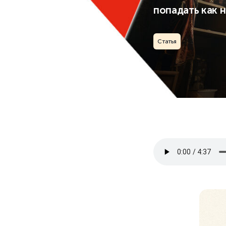
попадать как н
Статья