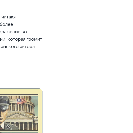
 читают
 более
поражение во
ии, которая громит
канского автора