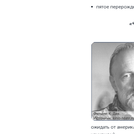
пятое перерожд
«
ожидать от америк