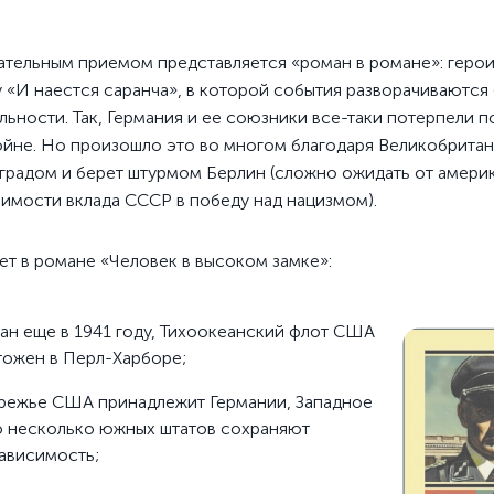
тельным приемом представляется «роман в романе»: герои
 «И наестся саранча», в которой события разворачиваются
льности. Так, Германия и ее союзники все-таки потерпели 
йне. Но произошло это во многом благодаря Великобритан
градом и берет штурмом Берлин (сложно ожидать от амери
чимости вклада СССР в победу над нацизмом).
ет в романе «Человек в высоком замке»:
н еще в 1941 году, Тихоокеанский флот США
тожен в Перл-Харборе;
режье США принадлежит Германии, Западное
о несколько южных штатов сохраняют
ависимость;