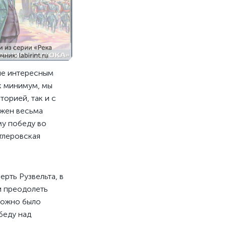
не интересным
к минимум, мы
торией, так и с
ожен весьма
му победу во
тлеровская
рть Рузвельта, в
и преодолеть
ложно было
беду над