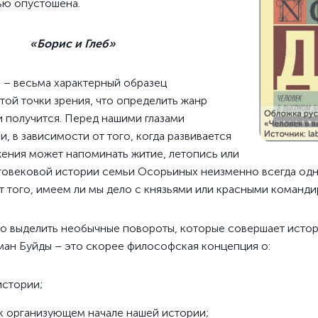
ью опустошена.
«Борис и Глеб»
– весьма характерный образец
той точки зрения, что определить жанр
и получится. Перед нашими глазами
и, в зависимости от того, когда развивается
жения может напоминать житие, летопись или
говековой истории семьи Осорьиных неизменно всегда одно
т того, имеем ли мы дело с князьями или красными команди
но выделить необычные повороты, которые совершает исто
оман Буйды – это скорее философская концепция о:
истории;
к организующем начале нашей истории;