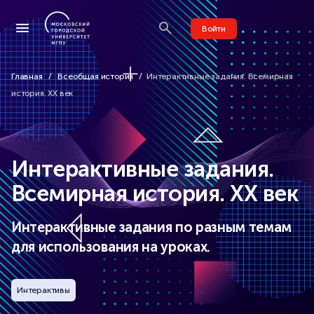
Войти
Главная
Всеобщая история
Интерактивные задания. Всемирная
история. XX век
Интерактивные задания.
Всемирная история. XX век
Интерактивные задания по разным темам
для использования на уроках.
Интерактивы