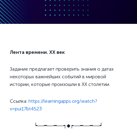
Лента времени. XX век
Задание предлагает проверить знания о датах
некоторых важнейших событий в мировой
истории, которые произошли в XX столетии.
Ссылка:
https://learningapps.org/watch?
v=pui17bt4523
┕──━──━──┑◆┍──━──━──┙