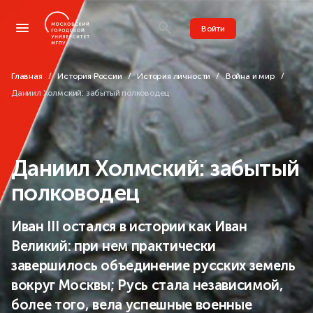
Войти
Главная
История России
История личности
Война и мир
Даниил Холмский: забытый полководец
Даниил Холмский: забытый
полководец
Иван III остался в истории как Иван
Великий: при нем практически
завершилось объединение русских земель
вокруг Москвы; Русь стала независимой,
более того, вела успешные военные