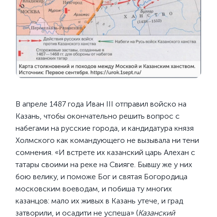
В апреле 1487 года Иван III отправил войско на
Казань, чтобы окончательно решить вопрос с
набегами на русские города, и кандидатура князя
Холмского как командующего не вызывала ни тени
сомнения. «И встрете их казанский царь Алехан с
татары своими на реке на Свияге. Бывшу же у них
бою велику, и поможе Бог и святая Богородица
московским воеводам, и побиша ту многих
казанцов: мало их живых в Казань утече, и град
затворили, и осадити не успеша» (
Казанский