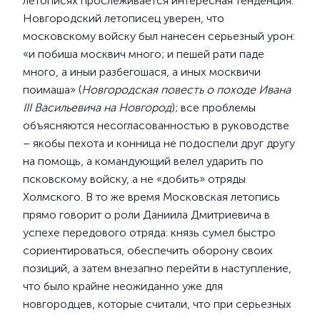
летописях прослеживается интересная тенденция.
Новгородский летописец уверен, что
московскому войску был нанесен серьезный урон:
«и побиша москвич много; и пешей рати паде
много, а иныи разбегошася, а иных москвичи
поимаша» (
Новгородская повесть о походе Ивана
III Васильевича на Новгород
); все проблемы
объясняются несогласованностью в руководстве
– якобы пехота и конница не подоспели друг другу
на помощь, а командующий велел ударить по
псковскому войску, а не «добить» отряды
Холмского. В то же время Московская летопись
прямо говорит о роли Даниила Дмитриевича в
успехе передового отряда: князь сумел быстро
сориентироваться, обеспечить оборону своих
позиций, а затем внезапно перейти в наступление,
что было крайне неожиданно уже для
новгородцев, которые считали, что при серьезных