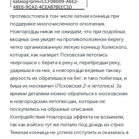
противостояла в том числе латная конница при
поддержке многочисленного ополчения.
Новгородцы никак не ожидали, что при подобных
вводных они увидят на противоположном берегу
четко организованную легкую конницу Холмского,
которая, как напишет Псковская летопись
«вергошася с берега в реку и, перебредши реку,
ударишася на них, а новгородци ведевше такову
дерзость их обратишася на бег; и тако побегоша, и
биша их москвичи» (
Псковская 2-я летопись
). За
яркими деталями можно обратиться к московским
и новгородским летописцам, которые не
поскупились на образные описания.
Контрдействия Новгорода эффекта не возымели,
так как войско тут же попало под дождь из стрел.
Тяжелая конница не успела отступить и оказалась в