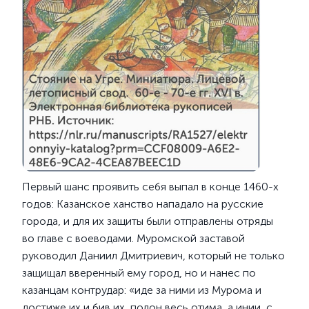
Первый шанс проявить себя выпал в конце 1460-х
годов: Казанское ханство нападало на русские
города, и для их защиты были отправлены отряды
во главе с воеводами. Муромской заставой
руководил Даниил Дмитриевич, который не только
защищал вверенный ему город, но и нанес по
казанцам контрудар: «иде за ними из Мурома и
достиже их и бив их, полон весь отима, а инии, с