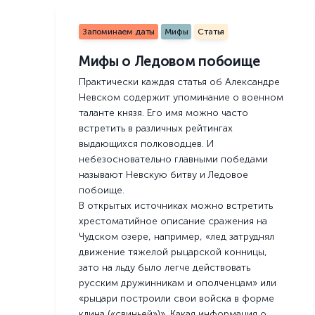
Запоминаем даты
Мифы
Статья
Мифы о Ледовом побоище
Практически каждая статья об Александре
Невском содержит упоминание о военном
таланте князя. Его имя можно часто
встретить в различных рейтингах
выдающихся полководцев. И
небезосновательно главными победами
называют Невскую битву и Ледовое
побоище.
В открытых источниках можно встретить
хрестоматийное описание сражения на
Чудском озере, например, «лед затруднял
движение тяжелой рыцарской конницы,
зато на льду было легче действовать
русским дружинникам и ополченцам» или
«рыцари построили свои войска в форме
клина («свиньей»)». Какая информация о