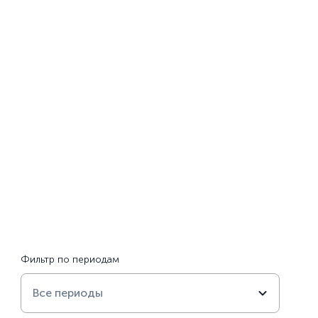
ции
Видео
Для учителей
Школа историка
О проекте
Фильтр по периодам