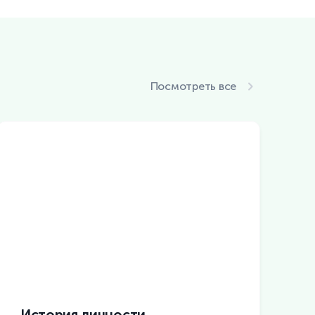
Посмотреть все
История личности
В