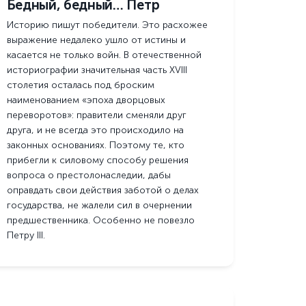
Бедный, бедный… Петр
Историю пишут победители. Это расхожее
выражение недалеко ушло от истины и
касается не только войн. В отечественной
историографии значительная часть XVIII
столетия осталась под броским
наименованием «эпоха дворцовых
переворотов»: правители сменяли друг
друга, и не всегда это происходило на
законных основаниях. Поэтому те, кто
прибегли к силовому способу решения
вопроса о престолонаследии, дабы
оправдать свои действия заботой о делах
государства, не жалели сил в очернении
предшественника. Особенно не повезло
Петру III.