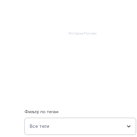
Публика
Главная
Все темы
История России
История России
Фильтр по тегам