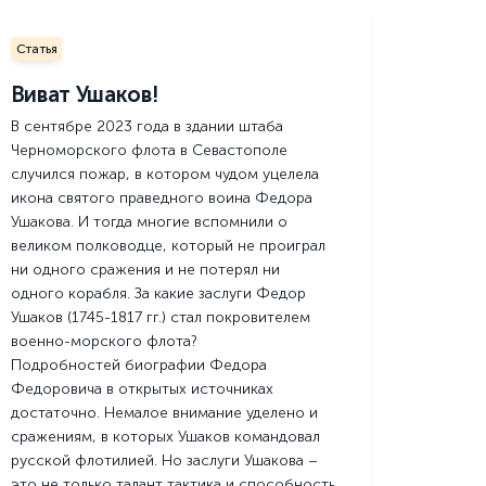
Статья
Виват Ушаков!
В сентябре 2023 года в здании штаба
Черноморского флота в Севастополе
случился пожар, в котором чудом уцелела
икона святого праведного воина Федора
Ушакова. И тогда многие вспомнили о
великом полководце, который не проиграл
ни одного сражения и не потерял ни
одного корабля. За какие заслуги Федор
Ушаков (1745-1817 гг.) стал покровителем
военно-морского флота?
Подробностей биографии Федора
Федоровича в открытых источниках
достаточно. Немалое внимание уделено и
сражениям, в которых Ушаков командовал
русской флотилией. Но заслуги Ушакова –
это не только талант тактика и способность