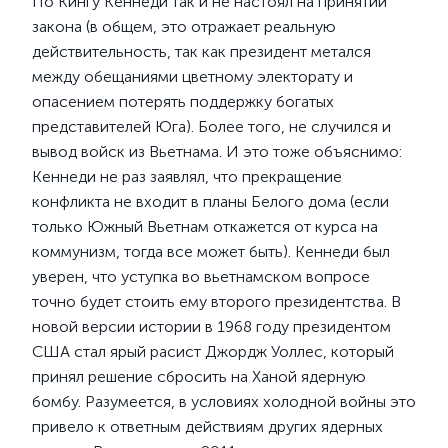
По Кингу Кеннеди так и не настоял на принятии
закона (в общем, это отражает реальную
действительность, так как президент метался
между обещаниями цветному электорату и
опасением потерять поддержку богатых
представителей Юга). Более того, не случился и
вывод войск из Вьетнама. И это тоже объяснимо:
Кеннеди не раз заявлял, что прекращение
конфликта не входит в планы Белого дома (если
только Южный Вьетнам откажется от курса на
коммунизм, тогда все может быть). Кеннеди был
уверен, что уступка во вьетнамском вопросе
точно будет стоить ему второго президентства. В
новой версии истории в 1968 году президентом
США стал ярый расист Джордж Уоллес, который
принял решение сбросить на Ханой ядерную
бомбу. Разумеется, в условиях холодной войны это
привело к ответным действиям других ядерных