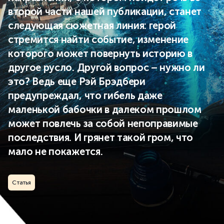
второй части нашей публикации, станет
следующая сюжетная линия: герой
стремится найти событие, изменение
которого может повернуть историю в
другое русло. Другой вопрос – нужно ли
это? Ведь еще Рэй Брэдбери
предупреждал, что гибель даже
маленькой бабочки в далеком прошлом
может повлечь за собой непоправимые
последствия. И грянет такой гром, что
мало не покажется.
Статья