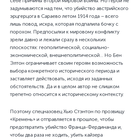
себе причины Второй мировой войны. Но герои не
задумываются над тем, что убийство австрийского
эрцгерцога в Сараево летом 1914 года – всего
лишь повод, искра, которая подпалила бочку с
порохом. Предпосылки к мировому конфликту
зрели давно и лежали сразу в нескольких
плоскостях: геополитической, социально-
экономической, внешнеполитической… Но Бен
Элтон ограничивает своим героям возможность
выбора конкретного исторического периода и
заставляет действовать, исходя из заданных
обстоятельств. Да и в целом автор не слишком
трепетно относится к историческому контексту.
Поэтому спецназовец Хью Стэнтон по прозвищу
«Кремень» и отправляется в прошлое, чтобы
предотвратить убийство Франца-Фердинанда и,
чтобы два раза не ходить, убить кайзера