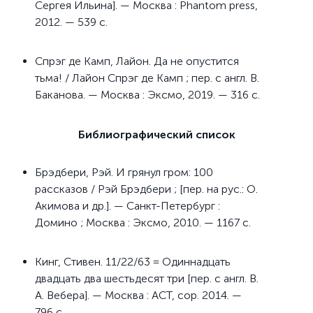
Сергея Ильина]. — Москва : Phantom press,
2012. — 539 с.
Спрэг де Камп, Лайон. Да не опустится
тьма! / Лайон Спрэг де Камп ; пер. с англ. В.
Баканова. — Москва : Эксмо, 2019. — 316 с.
Библиографический список
Брэдбери, Рэй. И грянул гром: 100
рассказов / Рэй Брэдбери ; [пер. на рус.: О.
Акимова и др.]. — Санкт-Петербург :
Домино ; Москва : Эксмо, 2010. — 1167 с.
Кинг, Стивен. 11/22/63 = Одиннадцать
двадцать два шестьдесят три [пер. с англ. В.
А. Вебера]. — Москва : АСТ, cop. 2014. —
796 с.