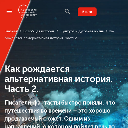
Войти
Главная
Всеобщая история
Культура и духовная жизнь
Как
рождается альтернативная история. Часть 2.
Как рождается
альтернативная история.
Часть 2.
Писатели-фантасты быстро поняли, что
путешествия во времени – это хорошо
продаваемый сюжет. Одним из
направлений, о котором пойдет речь во