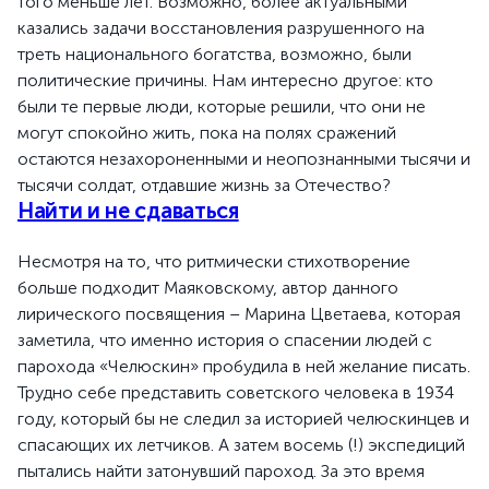
того меньше лет. Возможно, более актуальными
казались задачи восстановления разрушенного на
треть национального богатства, возможно, были
политические причины. Нам интересно другое: кто
были те первые люди, которые решили, что они не
могут спокойно жить, пока на полях сражений
остаются незахороненными и неопознанными тысячи и
тысячи солдат, отдавшие жизнь за Отечество?
Найти и не сдаваться
Несмотря на то, что ритмически стихотворение
больше подходит Маяковскому, автор данного
лирического посвящения – Марина Цветаева, которая
заметила, что именно история о спасении людей с
парохода «Челюскин» пробудила в ней желание писать.
Трудно себе представить советского человека в 1934
году, который бы не следил за историей челюскинцев и
спасающих их летчиков. А затем восемь (!) экспедиций
пытались найти затонувший пароход. За это время