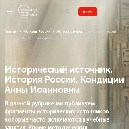
Войти
Главная
История России
История личности
Исторический
источник. История России. Кондиции Анны Иоанновны
Исторический источник.
История России. Кондиции
Анны Иоанновны
В данной рубрике мы публикуем
фрагменты исторических источников,
которые часто включаются в учебные
занятия. Кроме методических