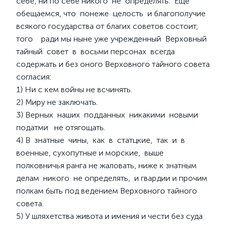
себе, ни по себе никого не определять. Еще
обещаемся, что понеже целость и благополучие
всякого государства от благих советов состоит,
того ради мы ныне уже учрежденный Верховный
тайный совет в восьми персонах всегда
содержать и без оного Верховного тайного совета
согласия:
1) Ни с кем войны не всчинять.
2) Миру не заключать.
3) Верных наших подданных никакими новыми
податми не отягощать.
4) В знатные чины, как в статцкие, так и в
военные, сухопутные и морские, выше
полковничья ранга не жаловать, ниже к знатным
делам никого не определять, и гвардии и прочим
полкам быть под ведением Верховного тайного
совета.
5) У шляхетства живота и имения и чести без суда