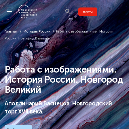
Войти
Главная
История России
Работа с изображениями. История
России. Новгород Великий
Работа с изображениями.
История России. Новгород
Великий
Аполлинарий Васнецов. Новгородский
торг XVII века.